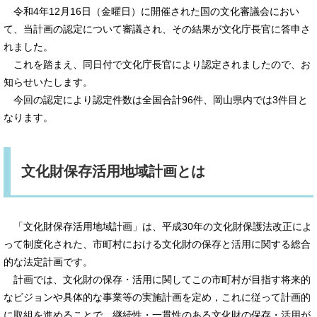
令和4年12月16日（金曜日）に開催された国の文化審議会におい
て、当計画の認定について審議され、その結果が文化庁長官に答申さ
れました。
これを踏まえ、同日付で文化庁長官により認定されましたので、お
知らせいたします。
今回の認定により認定件数は全国合計96件、岡山県内では3件目と
なります。
文化財保存活用地域計画とは
「文化財保存活用地域計画」は、平成30年の文化財保護法改正によ
って制度化された、市町村における文化財の保存と活用に関する総合
的な法定計画です。
計画では、文化財の保存・活用に関してこの市町村が目指す将来的
なビジョンや具体的な事業等の実施計画を定め，これに従って計画的
に取組を進めることで，継続性・一貫性のある文化財の保存・活用が