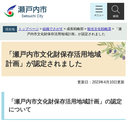
ペ
メ
ー
ニ
ジ
ュ
の
ー
先
を
トップページ
>
組織でさがす
>
成長戦略部
>
観光文化戦略課
>
「瀬
現在地
頭
飛
戸内市文化財保存活用地域計画」が認定されました
で
ば
す
し
本
。
て
文
「瀬戸内市文化財保存活用地域
本
計画」が認定されました
文
へ
更新日：2023年4月10日更新
「瀬戸内市文化財保存活用地域計画」の認定
について