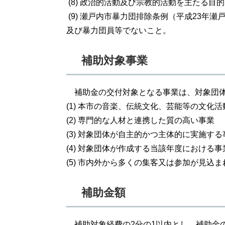
(8) 政治的活動及び宗教的活動を主たる目
(9) 瀬戸内市暴力団排除条例（平成23年瀬
及び暴力団員等でないこと。
補助対象事業
補助金の交付対象となる事業は、対象団体
(1) 本市の音楽、伝統文化、芸能等の文化
(2) 専門的な人材と連携した質の高い事業
(3) 対象団体が自主的かつ主体的に実施する
(4) 対象団体が作成する当該年度における
(5) 市内外から多くの集客又は参加が見込
補助金額
補助対象経費の2分の1以内とし、補助金の