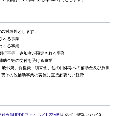
の対象外とします。
施される事業
的とする事業
定例行事等、参加者が限定される事業
る補助金等の交付を受ける事業
費、慶弔費、食糧費、積立金、他の団体等への補助金及び負担
件費その他補助事業の実施に直接必要ない経費
綱 [PDFファイル／1.22MB]
を必ずご確認いただき、