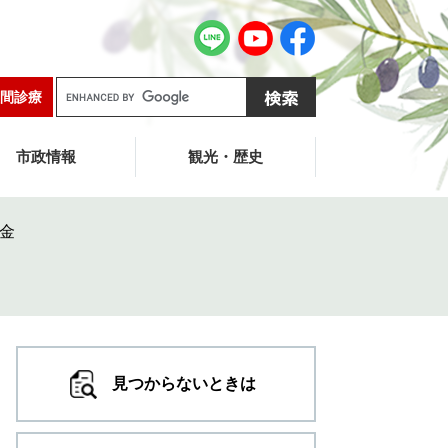
G
間診療
o
o
g
市政情報
観光・歴史
l
e
カ
金
ス
タ
ム
検
索
見つからないときは