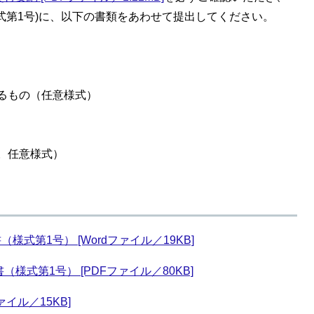
式第1号)に、以下の書類をあわせて提出してください。
わるもの（任意様式）
合。任意様式）
式第1号） [Wordファイル／19KB]
式第1号） [PDFファイル／80KB]
イル／15KB]