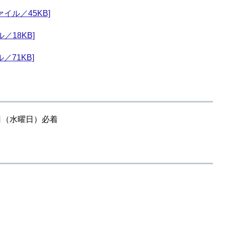
イル／45KB]
／18KB]
／71KB]
2日（水曜日）必着