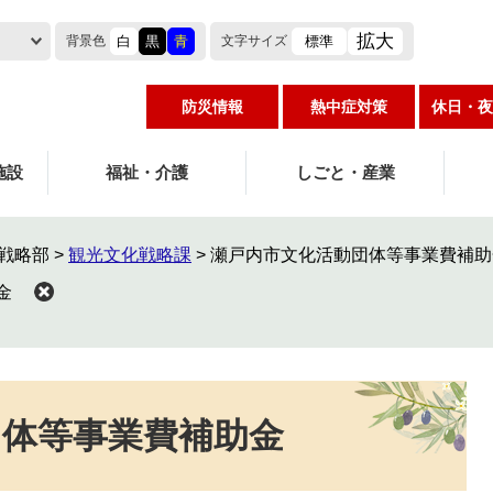
拡大
白
黒
青
標準
背景色
文字
サイズ
防災情報
熱中症対策
休日・夜
施設
福祉・介護
しごと・産業
戦略部
>
観光文化戦略課
>
瀬戸内市文化活動団体等事業費補助
金
団体等事業費補助金