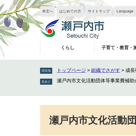
ペ
メ
ー
ニ
本文へ
はじめての方
サイトマップ
Language
ジ
ュ
の
ー
先
を
頭
飛
で
ば
くらし
子育て・教育・
す
し
。
て
本
トップページ
>
組織でさがす
>
成長
現在地
文
瀬戸内市文化活動団体等事業費補助
へ
本
文
瀬戸内市文化活動