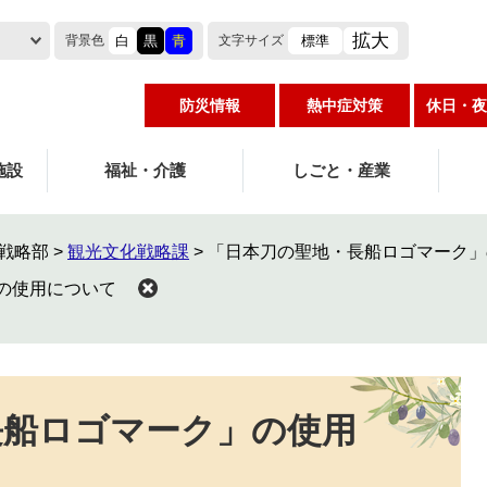
拡大
白
黒
青
標準
背景色
文字
サイズ
防災情報
熱中症対策
休日・夜
施設
福祉・介護
しごと・産業
戦略部
>
観光文化戦略課
>
「日本刀の聖地・長船ロゴマーク」
の使用について
長船ロゴマーク」の使用