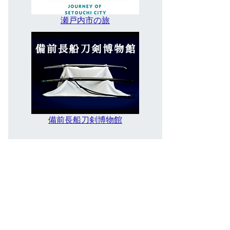
瀬戸内市の旅
備前長船刀剣博物館