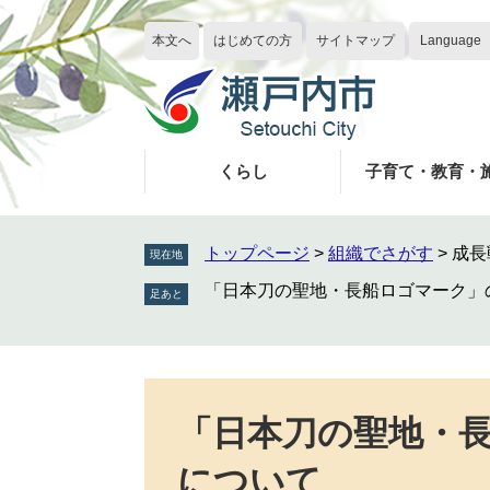
ペ
メ
ー
ニ
本文へ
はじめての方
サイトマップ
Language
ジ
ュ
の
ー
先
を
頭
飛
で
ば
くらし
子育て・教育・
す
し
。
て
本
トップページ
>
組織でさがす
>
成長
現在地
文
「日本刀の聖地・長船ロゴマーク」
へ
本
文
「日本刀の聖地・
について