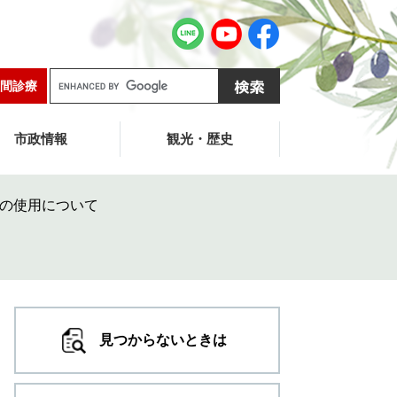
G
間診療
o
o
g
市政情報
観光・歴史
l
e
カ
の使用について
ス
タ
ム
検
索
見つからないときは