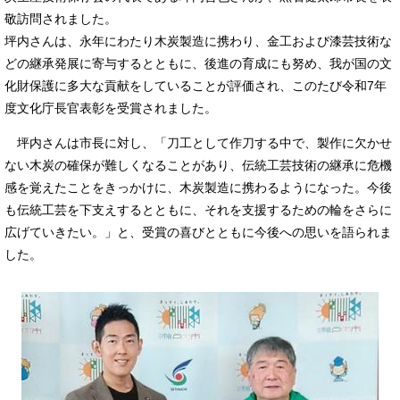
敬訪問されました。
坪内さんは、永年にわたり木炭製造に携わり、金工および漆芸技術な
どの継承発展に寄与するとともに、後進の育成にも努め、我が国の文
化財保護に多大な貢献をしていることが評価され、このたび令和7年
度文化庁長官表彰を受賞されました。
坪内さんは市長に対し、「刀工として作刀する中で、製作に欠かせ
ない木炭の確保が難しくなることがあり、伝統工芸技術の継承に危機
感を覚えたことをきっかけに、木炭製造に携わるようになった。今後
も伝統工芸を下支えするとともに、それを支援するための輪をさらに
広げていきたい。」と、受賞の喜びとともに今後への思いを語られま
した。​