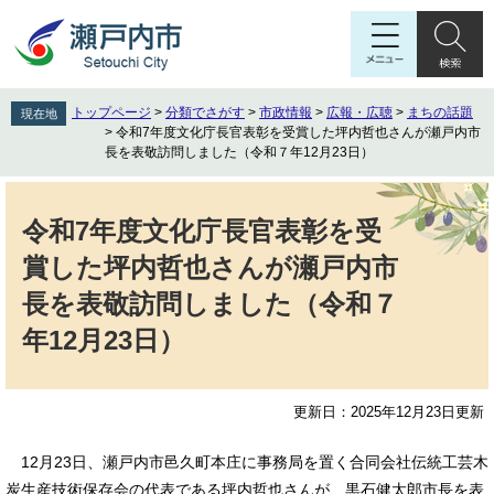
ペ
メ
ー
ニ
ジ
ュ
の
ー
先
を
トップページ
>
分類でさがす
>
市政情報
>
広報・広聴
>
まちの話題
現在地
頭
飛
>
令和7年度文化庁長官表彰を受賞した坪内哲也さんが瀬戸内市
で
ば
長を表敬訪問しました（令和７年12月23日）
す
し
本
。
て
文
本
令和7年度文化庁長官表彰を受
文
賞した坪内哲也さんが瀬戸内市
へ
長を表敬訪問しました（令和７
年12月23日）
更新日：2025年12月23日更新
12月23日、瀬戸内市邑久町本庄に事務局を置く合同会社伝統工芸木
炭生産技術保存会の代表である坪内哲也さんが、黒石健太郎市長を表