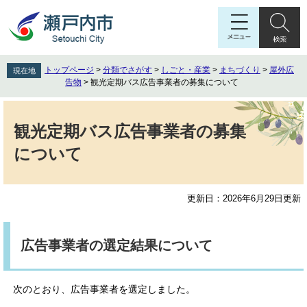
ペ
メ
ー
ニ
ジ
ュ
の
ー
先
を
トップページ
>
分類でさがす
>
しごと・産業
>
まちづくり
>
屋外広
現在地
頭
飛
告物
>
観光定期バス広告事業者の募集について
で
ば
す
し
本
。
て
文
観光定期バス広告事業者の募集
本
について
文
へ
更新日：2026年6月29日更新
広告事業者の選定結果について
次のとおり、広告事業者を選定しました。