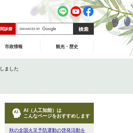
G
間診療
o
o
g
市政情報
観光・歴史
l
e
カ
しました
ス
タ
ム
検
索
AI（人工知能）は
こんなページをおすすめします
秋の全国火災予防運動の啓発活動を