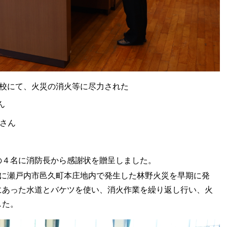
学校にて、火災の消火等に尽力された
ん
さん
の４名に消防長から感謝状を贈呈しました。
)に瀬戸内市邑久町本庄地内で発生した林野火災を早期に発
にあった水道とバケツを使い、消火作業を繰り返し行い、火
した。