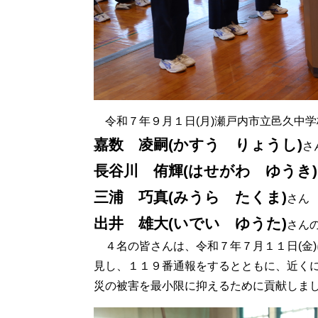
令和７年９月１日(月)瀬戸内市立邑久中
嘉数 凌嗣(かすう りょうし)
さ
長谷川 侑輝(はせがわ ゆうき)
三浦 巧真(みうら たくま)
さん
出井 雄大(いでい ゆうた)
さん
４名の皆さんは、令和７年７月１１日(金
見し、１１９番通報をするとともに、近く
災の被害を最小限に抑えるために貢献しま