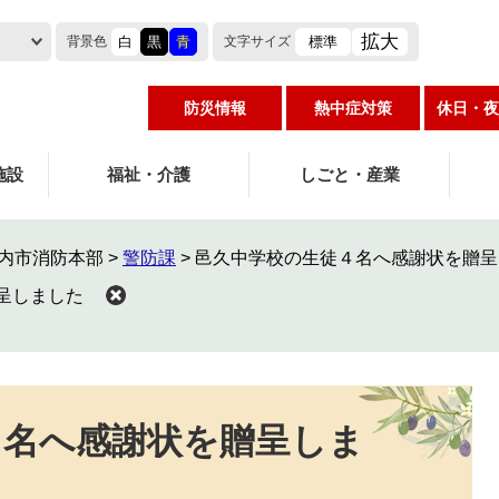
拡大
白
黒
青
標準
背景色
文字
サイズ
防災情報
熱中症対策
休日・夜
施設
福祉・介護
しごと・産業
内市消防本部
>
警防課
>
邑久中学校の生徒４名へ感謝状を贈呈
呈しました
４名へ感謝状を贈呈しま