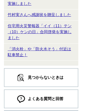
実施しました
竹村実さんへ感謝状を贈呈しました
住宅用火災警報器「イイ（11）テン
（10）ケンの日」合同啓発を実施し
ました
「消火栓」や「防火水そう」付近は
駐車禁止！
見つからないときは
よくある質問と回答