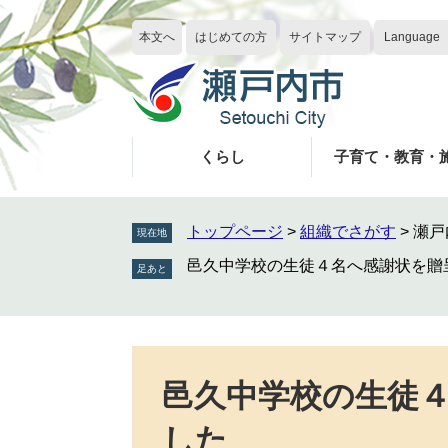
ペ
メ
ー
ニ
本文へ
はじめての方
サイトマップ
Language
ジ
ュ
の
ー
先
を
頭
飛
で
ば
くらし
子育て・教育・
す
し
。
て
本
トップページ
>
組織でさがす
>
瀬戸
現在地
文
邑久中学校の生徒４名へ感謝状を贈
へ
本
文
邑久中学校の生徒
した