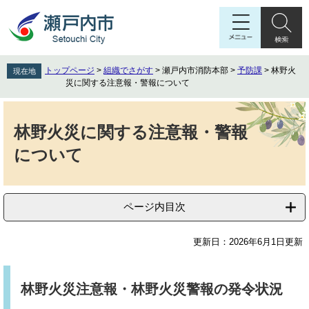
ペ
メ
ー
ニ
ジ
ュ
の
ー
先
を
トップページ
>
組織でさがす
>
瀬戸内市消防本部
>
予防課
>
林野火
現在地
頭
飛
災に関する注意報・警報について
で
ば
す
し
本
。
て
文
林野火災に関する注意報・警報
本
について
文
へ
ページ内目次
更新日：2026年6月1日更新
林野火災注意報・林野火災警報の発令状況