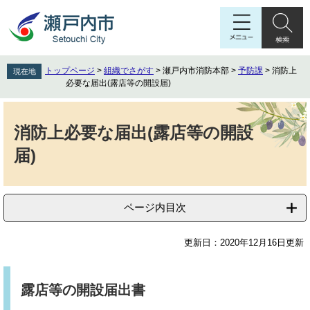
ペ
メ
ー
ニ
ジ
ュ
の
ー
先
を
トップページ
>
組織でさがす
>
瀬戸内市消防本部
>
予防課
>
消防上
現在地
頭
飛
必要な届出(露店等の開設届)
で
ば
す
し
本
。
て
文
消防上必要な届出(露店等の開設
本
届)
文
へ
ページ内目次
更新日：2020年12月16日更新
露店等の開設届出書