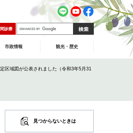
G
間診療
o
o
g
市政情報
観光・歴史
l
e
カ
定区域図が公表されました（令和3年5月31
ス
タ
ム
検
索
見つからないときは