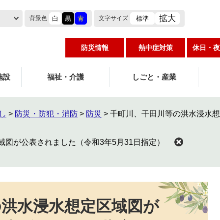
拡大
白
黒
青
標準
背景色
文字
サイズ
防災情報
熱中症対策
休日・夜
施設
福祉・介護
しごと・産業
し
>
防災・防犯・消防
>
防災
>
千町川、干田川等の洪水浸水想
図が公表されました（令和3年5月31日指定）
の洪水浸水想定区域図が