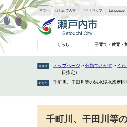
ペ
メ
ー
ニ
本文へ
はじめての方
サイトマップ
Language
ジ
ュ
の
ー
先
を
頭
飛
で
ば
くらし
子育て・教育・
す
し
。
て
本
トップページ
>
分類でさがす
>
くら
現在地
文
日指定）
へ
千町川、干田川等の洪水浸水想定区域
本
文
千町川、干田川等