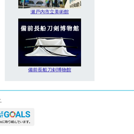
瀬戸内市立美術館
備前長船刀剣博物館
ィ