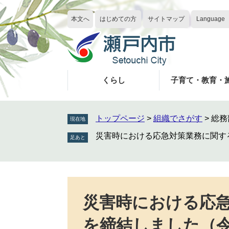
ペ
メ
ー
ニ
本文へ
はじめての方
サイトマップ
Language
ジ
ュ
の
ー
先
を
頭
飛
で
ば
くらし
子育て・教育・
す
し
。
て
本
トップページ
>
組織でさがす
>
総務
現在地
文
災害時における応急対策業務に関す
へ
本
文
災害時における応
を締結しました（令