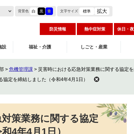
拡大
白
黒
青
標準
背景色
文字
サイズ
防災情報
熱中症対策
休日・夜
施設
福祉・介護
しごと・産業
部
>
危機管理課
>
災害時における応急対策業務に関する協定を
る協定を締結しました（令和4年4月1日）
急対策業務に関する協定
和4年4月1日）