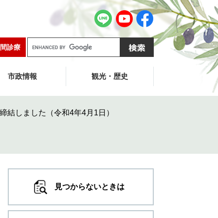
G
間診療
o
o
g
市政情報
観光・歴史
l
e
カ
締結しました（令和4年4月1日）
ス
タ
ム
検
索
見つからないときは