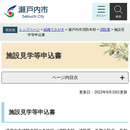
ペ
メ
ー
ニ
ジ
ュ
の
ー
先
を
トップページ
>
組織でさがす
>
瀬戸内市消防本部
>
消防署
>
施設見
現在地
頭
飛
学等申込書
で
ば
す
し
本
。
て
文
施設見学等申込書
本
文
へ
ページ内目次
更新日：2022年9月19日更新
施設見学等申込書