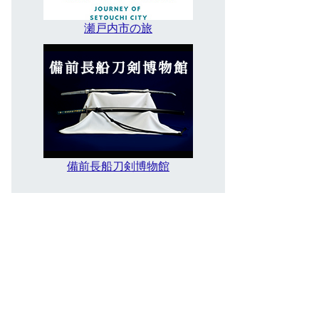
瀬戸内市の旅
備前長船刀剣博物館