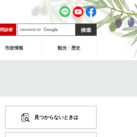
G
間診療
o
o
g
市政情報
観光・歴史
l
e
カ
ス
タ
ム
検
索
見つからないときは