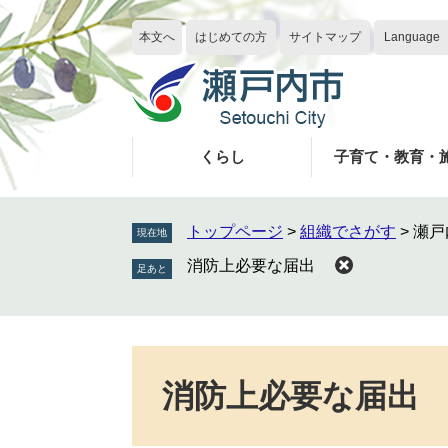
ペ
メ
ー
ニ
本文へ
はじめての方
サイトマップ
Language
ジ
ュ
の
ー
先
を
頭
飛
で
ば
くらし
子育て・教育・
す
し
。
て
本
トップページ
>
組織でさがす
>
瀬戸
現在地
文
消防上必要な届出
へ
本
文
消防上必要な届出