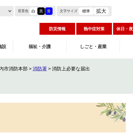
拡大
白
黒
青
標準
背景色
文字
サイズ
防災情報
熱中症対策
休日・夜
施設
福祉・介護
しごと・産業
内市消防本部
>
消防署
>
消防上必要な届出