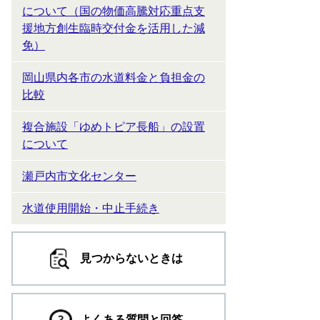
について（国の物価高騰対応重点支
援地方創生臨時交付金を活用した減
免）
岡山県内各市の水道料金と負担金の
比較
複合施設「ゆめトピア長船」の設置
について
瀬戸内市文化センター
水道使用開始・中止手続き
見つからないときは
よくある質問と回答