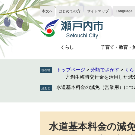
ペ
メ
ー
ニ
本文へ
はじめての方
サイトマップ
Language
ジ
ュ
の
ー
先
を
頭
飛
で
ば
くらし
子育て・教育・
す
し
。
て
本
トップページ
>
分類でさがす
>
くら
現在地
文
方創生臨時交付金を活用した減
へ
水道基本料金の減免（営業用）につ
本
文
水道基本料金の減