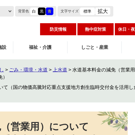
拡大
白
黒
青
標準
背景色
文字
サイズ
防災情報
熱中症対策
休日・夜
施設
福祉・介護
しごと・産業
し
>
ごみ・環境・水道
>
上水道
>
水道基本料金の減免（営業用
免）
いて（国の物価高騰対応重点支援地方創生臨時交付金を活用し
免（営業用）について