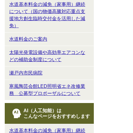
水道基本料金の減免（家事用）継続
について（国の物価高騰対応重点支
援地方創生臨時交付金を活用した減
免）
水道料金のご案内
太陽光発電設備や高効率エアコンな
どの補助金制度について
瀬戸内市民病院
寒風陶芸会館LED照明省エネ改修業
務 公募型プロポーザルについて
AI（人工知能）は
こんなページをおすすめします
水道基本料金の減免（家事用）継続