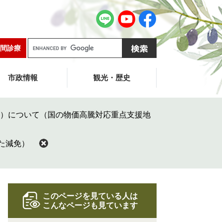
G
間診療
o
o
g
市政情報
観光・歴史
l
e
カ
）について（国の物価高騰対応重点支援地
ス
タ
ム
た減免）
検
索
このページを見ている人は
こんなページも見ています