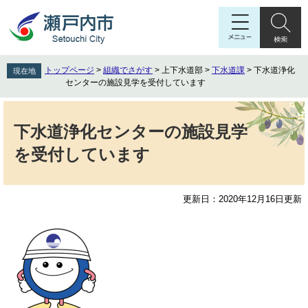
ペ
メ
ー
ニ
ジ
ュ
の
ー
先
を
トップページ
>
組織でさがす
>
上下水道部
>
下水道課
>
下水道浄化
現在地
頭
飛
センターの施設見学を受付しています
で
ば
す
し
本
。
て
文
下水道浄化センターの施設見学
本
を受付しています
文
へ
更新日：2020年12月16日更新