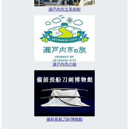
瀬戸内市立美術館
瀬戸内市の旅
備前長船刀剣博物館