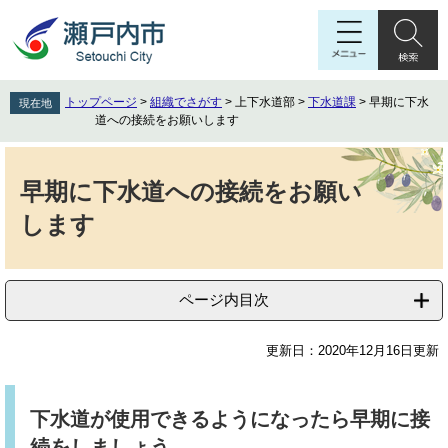
ペ
メ
ー
ニ
ジ
ュ
の
ー
先
を
トップページ
>
組織でさがす
>
上下水道部
>
下水道課
>
早期に下水
現在地
頭
飛
道への接続をお願いします
で
ば
す
し
本
。
て
文
早期に下水道への接続をお願い
本
します
文
へ
ページ内目次
更新日：2020年12月16日更新
下水道が使用できるようになったら早期に接
続をしましょう