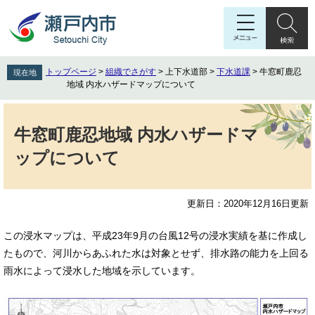
ペ
メ
ー
ニ
ジ
ュ
の
ー
先
を
トップページ
>
組織でさがす
>
上下水道部
>
下水道課
>
牛窓町鹿忍
現在地
頭
飛
地域 内水ハザードマップについて
で
ば
す
し
本
。
て
文
牛窓町鹿忍地域 内水ハザードマ
本
ップについて
文
へ
更新日：2020年12月16日更新
この浸水マップは、平成23年9月の台風12号の浸水実績を基に作成し
たもので、河川からあふれた水は対象とせず、排水路の能力を上回る
雨水によって浸水した地域を示しています。