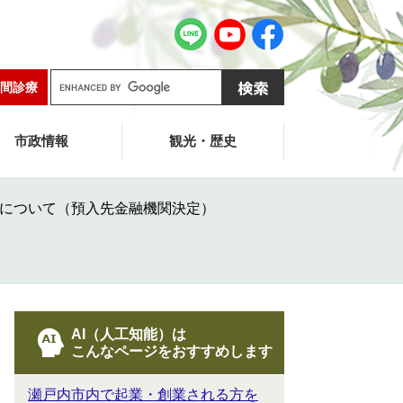
G
間診療
o
o
g
市政情報
観光・歴史
l
e
カ
について（預入先金融機関決定）
ス
タ
ム
検
索
AI（人工知能）は
こんなページをおすすめします
瀬戸内市内で起業・創業される方を