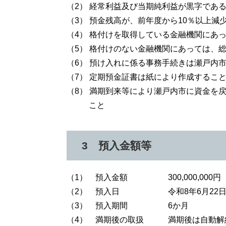
（2） 経常利益及び当期純利益が黒字であ
（3） 預金残高が、前年度から10％以上減
（4） 格付けを取得している金融機関にあ
（5） 格付けのない金融機関にあっては、
（6） 預け入れに係る事務手続きは瀬戸内
（7） 定期預金証書は紙により作成するこ
（8） 満期到来等により瀬戸内市に資金を
こと
3 預入金額等
（1） 預入金額 300,000,000円 
（2） 預入日 令和8年6月22日
（3） 預入期間 6か月
（4） 満期後の取扱 満期後は自動解