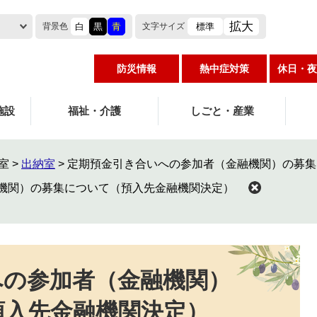
拡大
白
黒
青
標準
背景色
文字
サイズ
防災情報
熱中症対策
休日・夜
施設
福祉・介護
しごと・産業
室
>
出納室
>
定期預金引き合いへの参加者（金融機関）の募集
機関）の募集について（預入先金融機関決定）
への参加者（金融機関）
預入先金融機関決定）