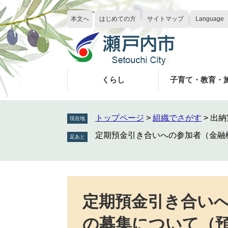
ペ
メ
ー
ニ
本文へ
はじめての方
サイトマップ
Language
ジ
ュ
の
ー
先
を
頭
飛
で
ば
くらし
子育て・教育・
す
し
。
て
本
トップページ
>
組織でさがす
>
出納
現在地
文
定期預金引き合いへの参加者（金融
へ
本
文
定期預金引き合い
の募集について（