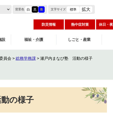
拡大
白
黒
青
標準
背景色
文字
サイズ
防災情報
熱中症対策
休日・夜
施設
福祉・介護
しごと・産業
委員会
>
総務学務課
>
瀬戸内まなび塾 活動の様子
活動の様子