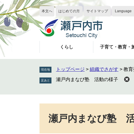
ペ
メ
ー
ニ
本文へ
はじめての方
サイトマップ
Language
ジ
ュ
の
ー
先
を
頭
飛
で
ば
くらし
子育て・教育・
す
し
。
て
本
トップページ
>
組織でさがす
>
教育
現在地
文
瀬戸内まなび塾 活動の様子
へ
本
文
瀬戸内まなび塾 