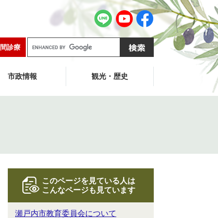
G
間診療
o
o
g
市政情報
観光・歴史
l
e
カ
ス
タ
ム
検
索
このページを見ている人は
こんなページも見ています
瀬戸内市教育委員会について