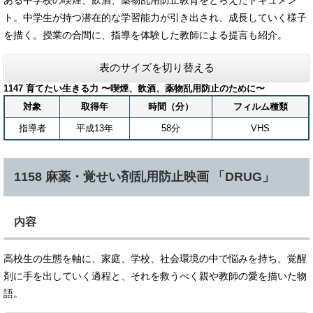
ある中学校の喫煙、飲酒、薬物乱用防止教育をとらえたドキュメン
ト。中学生が持つ潜在的な学習能力が引き出され、成長していく様子
を描く。授業の合間に、指導を体験した教師による提言も紹介。
表のサイズを切り替える
1147 育てたい生きる力 〜喫煙、飲酒、薬物乱用防止のために〜
対象
取得年
時間（分）
フィルム種類
指導者
平成13年
58分
VHS
1158 麻薬・覚せい剤乱用防止映画 「DRUG」
内容
高校生の生態を軸に、家庭、学校、社会環境の中で悩みを持ち、覚醒
剤に手を出していく過程と、それを救うべく親や教師の愛を描いた物
語。