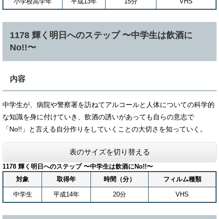
小学校高学年
平成13年
15分
VHS
1178 輝く明日へのステップ 〜中学生は飲酒に
No!!〜
内容
中学生が、病院や警察署を訪ねてアルコールと人体についての科学的
な知識を身に付けていき、飲酒の誘いがあっても自らの意志で
「No!!」と言える自分作りをしていくことの大切さを知っていく。
表のサイズを切り替える
1178 輝く明日へのステップ 〜中学生は飲酒にNo!!〜
対象
取得年
時間（分）
フィルム種類
中学生
平成14年
20分
VHS