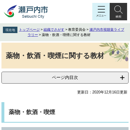
ペ
メ
ー
ニ
ジ
ュ
の
ー
先
を
トップページ
>
組織でさがす
>
教育委員会
>
瀬戸内市視聴覚ライブ
現在地
頭
飛
ラリー
>
薬物・飲酒・喫煙に関する教材
で
ば
す
し
本
。
て
文
薬物・飲酒・喫煙に関する教材
本
文
へ
ページ内目次
更新日：2020年12月16日更新
薬物・飲酒・喫煙