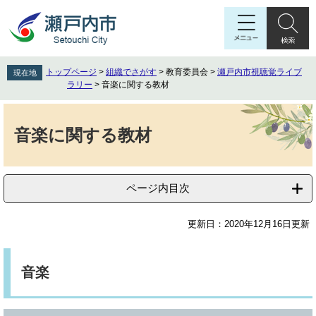
ペ
メ
ー
ニ
ジ
ュ
の
ー
先
を
トップページ
>
組織でさがす
>
教育委員会
>
瀬戸内市視聴覚ライブ
現在地
頭
飛
ラリー
>
音楽に関する教材
で
ば
す
し
本
。
て
文
音楽に関する教材
本
文
へ
ページ内目次
更新日：2020年12月16日更新
音楽