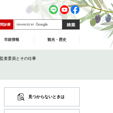
G
間診療
o
o
g
市政情報
観光・歴史
l
e
カ
監査委員とその仕事
ス
タ
ム
検
索
見つからないときは