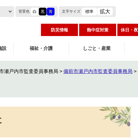
拡大
白
黒
青
標準
背景色
文字
サイズ
防災情報
熱中症対策
休日・夜
施設
福祉・介護
しごと・産業
市瀬戸内市監査委員事務局
>
備前市瀬戸内市監査委員事務局
>
事