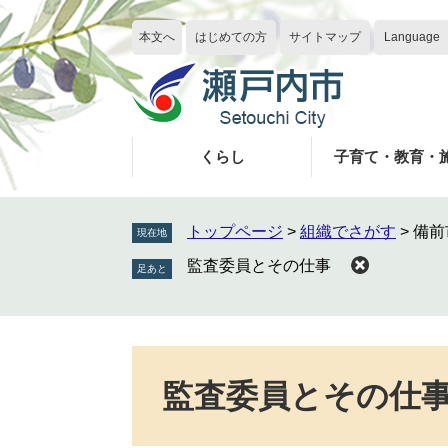
ペ
メ
ー
ニ
本文へ
はじめての方
サイトマップ
Language
ジ
ュ
の
ー
先
を
頭
飛
で
ば
くらし
子育て・教育・
す
し
。
て
本
トップページ
>
組織でさがす
>
備前
現在地
文
監査委員とその仕事
へ
本
文
監査委員とその仕