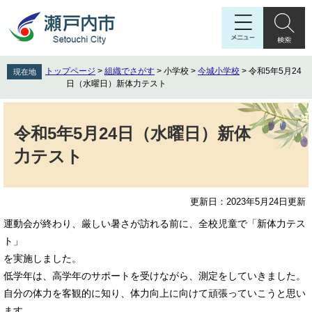
ペ
メ
ー
ニ
ジ
ュ
の
ー
先
を
トップページ
>
組織でさがす
>
小学校
>
今城小学校
>
令和5年5月24
現在地
頭
飛
日（水曜日）新体力テスト
で
ば
す
し
本
。
て
文
令和5年5月24日（水曜日）新体
本
力テスト
文
へ
更新日：2023年5月24日更新
運動会が終わり、厳しい暑さが訪れる前に、全校児童で「新体力テス
ト」
を実施しました。
低学年は、高学年のサポートを受けながら、測定をしていきました。
自分の体力を客観的に知り、体力向上に向けて頑張っていこうと思い
ます。