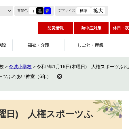
拡大
白
黒
青
標準
背景色
文字
サイズ
防災情報
熱中症対策
休日・夜
施設
福祉・介護
しごと・産業
校
>
今城小学校
>
令和7年1月16日(木曜日) 人権スポーツふ
ポーツふれあい教室（6年）
木曜日) 人権スポーツふ