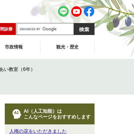
G
間診療
o
o
g
市政情報
観光・歴史
l
e
カ
れあい教室（6年）
ス
タ
ム
検
索
AI（人工知能）は
こんなページをおすすめします
人権の花をいただきました