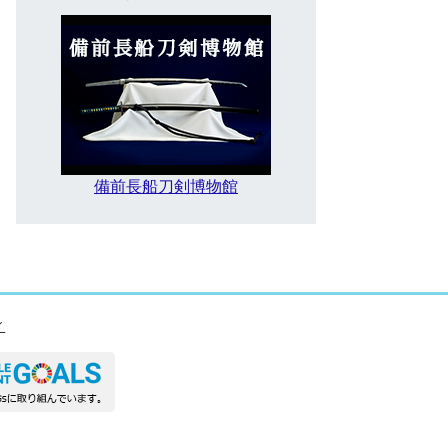
備前長船刀剣博物館
ィ