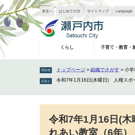
ペ
メ
ー
ニ
本文へ
はじめての方
サイトマップ
Language
ジ
ュ
の
ー
先
を
頭
飛
で
ば
くらし
子育て・教育・
す
し
。
て
本
トップページ
>
組織でさがす
>
小学
現在地
文
令和7年1月16日(木曜日) 人権ス
へ
本
文
令和7年1月16日(
れあい教室（6年）