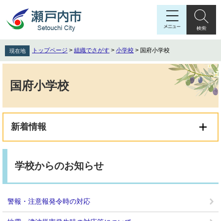
ペ
メ
ー
ニ
ジ
ュ
の
ー
先
を
トップページ
>
組織でさがす
>
小学校
>
国府小学校
現在地
頭
飛
で
ば
本
す
し
文
国府小学校
。
て
本
文
へ
新着情報
学校からのお知らせ
警報・注意報発令時の対応