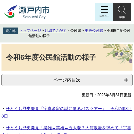
ペ
メ
ー
ニ
ジ
ュ
の
ー
先
を
トップページ
>
組織でさがす
>
公民館
>
中央公民館
>
令和6年度公民
現在地
頭
飛
館活動の様子
で
ば
す
し
本
。
て
文
令和6年度公民館活動の様子
本
文
へ
ページ内目次
更新日：2025年3月31日更新
・
せとうち歴史発見「宇喜多家の謎に迫るバスツアー」 令和7年3月
8日
・
せとうち歴史発見「梟雄→英雄→五大老？大河浪漫を求めて『宇喜