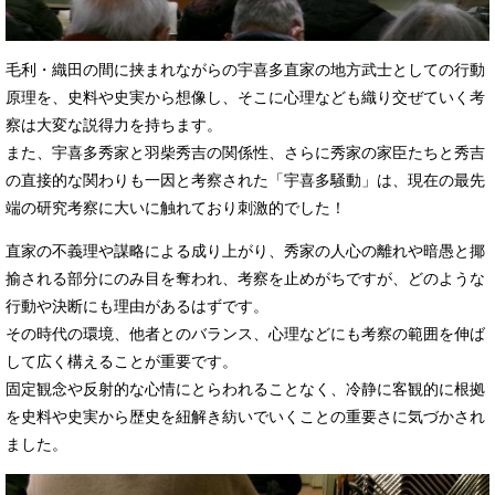
毛利・織田の間に挟まれながらの宇喜多直家の地方武士としての行動
原理を、史料や史実から想像し、そこに心理なども織り交ぜていく考
察は大変な説得力を持ちます。
また、宇喜多秀家と羽柴秀吉の関係性、さらに秀家の家臣たちと秀吉
の直接的な関わりも一因と考察された「宇喜多騒動」は、現在の最先
端の研究考察に大いに触れており刺激的でした！
直家の不義理や謀略による成り上がり、秀家の人心の離れや暗愚と揶
揄される部分にのみ目を奪われ、考察を止めがちですが、どのような
行動や決断にも理由があるはずです。
その時代の環境、他者とのバランス、心理などにも考察の範囲を伸ば
して広く構えることが重要です。
固定観念や反射的な心情にとらわれることなく、冷静に客観的に根拠
を史料や史実から歴史を紐解き紡いでいくことの重要さに気づかされ
ました。