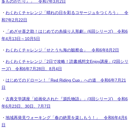
多ものがたり』」 令和7年3月2日
・
わくわくチャレンジ「晴れの日を彩るコサージュをつくろう」 令
和7年2月22日
・
「めざせ喜之助！はじめての糸操り人形劇」(6回シリーズ) 令和6
年4月13日～10月5日
・
わくわくチャレンジ「せとうち海の観察会」 令和6年8月2日
・
わくわくチャレンジ「2日で攻略！読書感想文Enjoy講座」(2回シリ
ーズ) 令和6年7月28日、8月4日
・
はじめてのドローン！「Red Riding Cup」への道 令和6年7月21
日
・
古典文学講座「絵画化された『源氏物語』」(3回シリーズ) 令和6
年6月23日、30日、7月7日
・
地域再発見ウォーキング「春の絶景を楽しもう！」 令和6年4月6
日