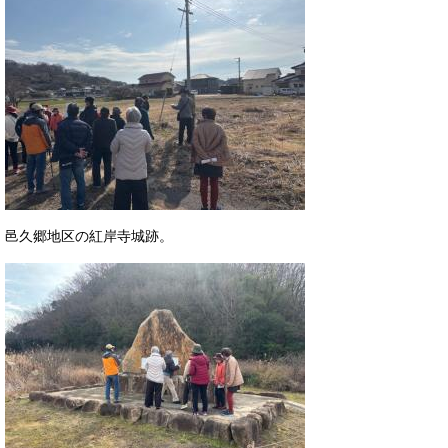
邑久郷地区の紅岸寺城跡。