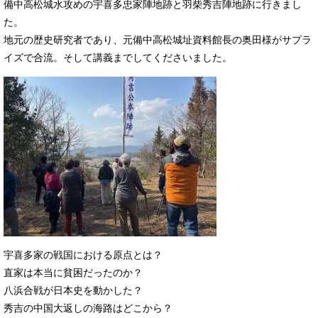
備中高松城水攻めの宇喜多忠家陣地跡と羽柴秀吉陣地跡に行きまし
た。
地元の歴史研究者であり、元備中高松城址資料館長の奥田様がサプラ
イズで合流。そして講義までしてくださいました。
宇喜多家の戦国における原点とは？
直家は本当に貧困だったのか？
八浜合戦が日本史を動かした？
秀吉の中国大返しの海路はどこから？