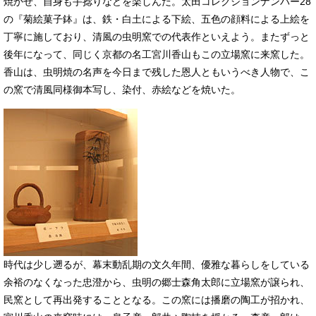
焼かせ、自身も手捻りなどを楽しんだ。太田コレクションナンバー28
の『菊絵菓子鉢』は、鉄・白土による下絵、五色の顔料による上絵を
丁寧に施しており、清風の虫明窯での代表作といえよう。またずっと
後年になって、同じく京都の名工宮川香山もこの立場窯に来窯した。
香山は、虫明焼の名声を今日まで残した恩人ともいうべき人物で、こ
の窯で清風同様御本写し、染付、赤絵などを焼いた。
​時代は少し遡るが、幕末動乱期の文久年間、優雅な暮らしをしている
余裕のなくなった忠澄から、虫明の郷士森角太郎に立場窯が譲られ、
民窯として再出発することとなる。この窯には播磨の陶工が招かれ、