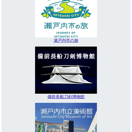
瀬戸内市の旅
備前長船刀剣博物館