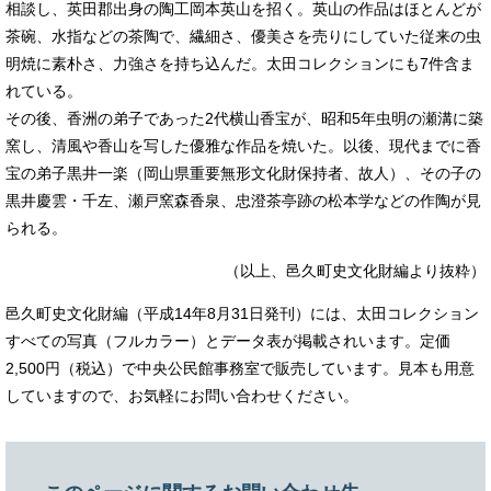
相談し、英田郡出身の陶工岡本英山を招く。英山の作品はほとんどが
茶碗、水指などの茶陶で、繊細さ、優美さを売りにしていた従来の虫
明焼に素朴さ、力強さを持ち込んだ。太田コレクションにも7件含ま
れている。
その後、香洲の弟子であった2代横山香宝が、昭和5年虫明の瀬溝に築
窯し、清風や香山を写した優雅な作品を焼いた。以後、現代までに香
宝の弟子黒井一楽（岡山県重要無形文化財保持者、故人）、その子の
黒井慶雲・千左、瀬戸窯森香泉、忠澄茶亭跡の松本学などの作陶が見
られる。
（以上、邑久町史文化財編より抜粋）
邑久町史文化財編（平成14年8月31日発刊）には、太田コレクション
すべての写真（フルカラー）とデータ表が掲載されいます。定価
2,500円（税込）で中央公民館事務室で販売しています。見本も用意
していますので、お気軽にお問い合わせください。