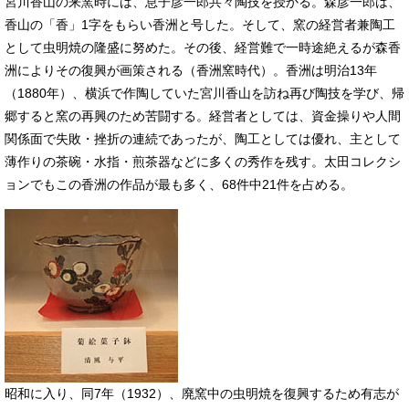
宮川香山の来窯時には、息子彦一郎共々陶技を授かる。森彦一郎は、
香山の「香」1字をもらい香洲と号した。そして、窯の経営者兼陶工
として虫明焼の隆盛に努めた。その後、経営難で一時途絶えるが森香
洲によりその復興が画策される（香洲窯時代）。香洲は明治13年
（1880年）、横浜で作陶していた宮川香山を訪ね再び陶技を学び、帰
郷すると窯の再興のため苦闘する。経営者としては、資金操りや人間
関係面で失敗・挫折の連続であったが、陶工としては優れ、主として
薄作りの茶碗・水指・煎茶器などに多くの秀作を残す。太田コレクシ
ョンでもこの香洲の作品が最も多く、68件中21件を占める。
​昭和に入り、同7年（1932）、廃窯中の虫明焼を復興するため有志が