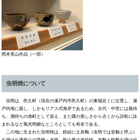
岡本英山作品（一部）
虫明焼について
虫明は、邑久町（現在の瀬戸内市邑久町）の東端近くに位置し、瀬
戸内海に面し、しかもリアス式海岸であるため、古代・中世には風待
ち、潮待ちの港町として栄え、また曙の美しさから古くから詩歌に詠
まれるなど風光明媚なところとしても有名である。
この地に生まれた虫明焼は、鉄絵に土灰釉（虫明では並釉と呼ぶ）
を掛けた薄作りの茶碗・水指、乾山風の赤絵鉢、灰釉と鉄釉を掛け分