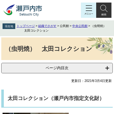
ペ
メ
ー
ニ
ジ
ュ
の
ー
先
を
トップページ
>
組織でさがす
>
公民館
>
中央公民館
>
（虫明焼）
現在地
頭
飛
太田コレクション
で
ば
す
し
本
。
て
文
（虫明焼） 太田コレクション
本
文
へ
ページ内目次
更新日：2021年3月4日更新
太田コレクション（瀬戸内市指定文化財）