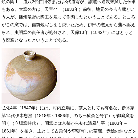
焼の陶工、道八2代仁阿弥または3代道翁が、讃窯へ途次来窯した伝承
もある。大窯の方は、天宝4年（1833年）前後、地元の今吉吉蔵とい
う人が、播州竜野の陶工を雇って作陶したということである。ところ
がこの窯では、備前焼写しをも焼いたため、伊部の窯元から藩へ訴え
られ、虫明窯の責任者が処分され、天保13年（1842年）にはとうと
う廃窯となったということである。
​弘化4年（1847年）には、村内立場に、茶人としても有名な、伊木家
第14代伊木忠澄（1818年～1886年、のち三猿斎と号す）が御庭窯を
開く（立場窯時代）。開窯には京都から初代清風与平（1803年～
1861年）を招き、主として古染付や李朝写しの茶碗、赤絵の鉢などを