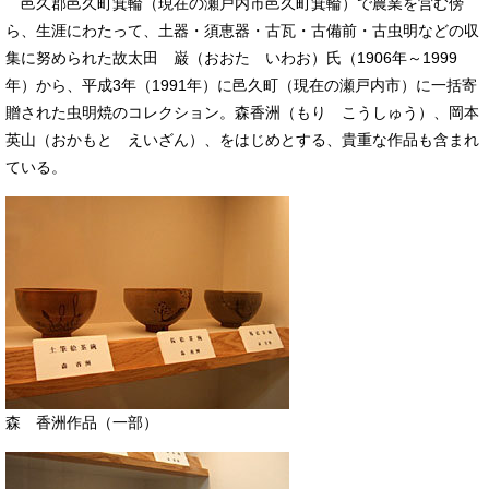
邑久郡邑久町箕輪（現在の瀬戸内市邑久町箕輪）で農業を営む傍
ら、生涯にわたって、土器・須恵器・古瓦・古備前・古虫明などの収
集に努められた故太田 巌（おおた いわお）氏（1906年～1999
年）から、平成3年（1991年）に邑久町（現在の瀬戸内市）に一括寄
贈された虫明焼のコレクション。森香洲（もり こうしゅう）、岡本
英山（おかもと えいざん）、をはじめとする、貴重な作品も含まれ
ている。
森 香洲作品（一部）