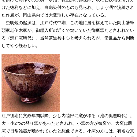
けた徳利などに加え、白磁染付のものも見られ、しょう洒で洗練され
た作風が、岡山県内では大変珍しい存在となっている。
虫明焼の起源は、江戸時代中期、この地に居を構えていた岡山藩筆
頭家老伊木家が、御船入所の近くで焼いていた御庭窯だと言われてい
る（瀬戸窯時代）。当然茶道具中心と考えられるが、伝世品から判断
してやや疑わしい。
​江戸後期に文政年間以降、少し内陸部に窯が移る（池の奥窯時代）。
大・小2つの登り窯があったと言われ、小窯の方が御窯で、大窯は民
窯で日常雑器が焼かれていたと想像できる。小窯の方には、有名な京