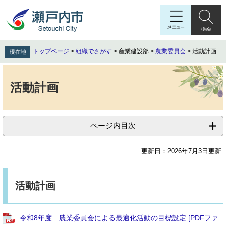
ペ
メ
ー
ニ
ジ
ュ
の
ー
先
を
トップページ
>
組織でさがす
>
産業建設部
>
農業委員会
>
活動計画
現在地
頭
飛
で
ば
本
す
し
文
活動計画
。
て
本
文
へ
ページ内目次
更新日：2026年7月3日更新
活動計画
令和8年度 農業委員会による最適化活動の目標設定 [PDFファ