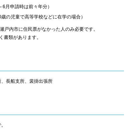
～6月申請時は前々年分）
20歳の児童で高等学校などに在学の場合）
で瀬戸内市に住民票がなかった人のみ必要です。
く書類があります。
所、長船支所、裳掛出張所
で。