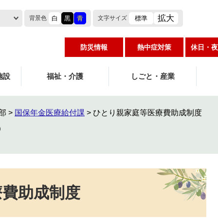
拡大
白
黒
青
標準
背景色
文字
サイズ
防災情報
熱中症対策
休日・夜
施設
福祉・介護
しごと・産業
部
>
国保年金医療給付課
>
ひとり親家庭等医療費助成制度
療費助成制度