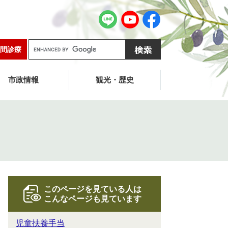
G
間診療
o
o
g
市政情報
観光・歴史
l
e
カ
ス
タ
ム
検
索
このページを見ている人は
こんなページも見ています
児童扶養手当