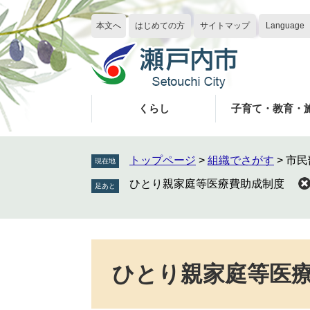
ペ
メ
ー
ニ
本文へ
はじめての方
サイトマップ
Language
ジ
ュ
の
ー
先
を
頭
飛
で
ば
くらし
子育て・教育・
す
し
。
て
本
トップページ
>
組織でさがす
>
市民
現在地
文
ひとり親家庭等医療費助成制度
へ
本
文
ひとり親家庭等医