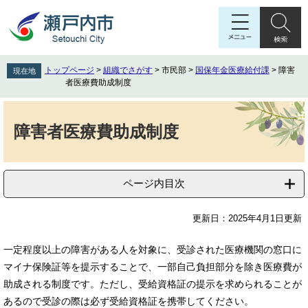
ペ
メ
ー
ニ
ジ
ュ
の
ー
先
を
トップページ
>
組織でさがす
>
市民部
>
国保年金医療給付課
>
障害
現在地
頭
飛
者医療費助成制度
で
ば
す
し
本
。
て
文
障害者医療費助成制度
本
文
へ
ページ内目次
更新日：2025年4月1日更新
一定程度以上の障害がある人を対象に、受診された医療機関の窓口に
マイナ保険証等を提示することで、一部自己負担部分を除き医療費が
助成される制度です。ただし、受給資格証の提示を求められることが
あるので受診の際は必ず受給資格証を携帯してください。