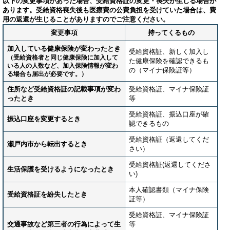
以下の変更事項があった場合、受給資格証の変更・喪失が生じる場合が
あります。受給資格喪失後も医療費の公費負担を受けていた場合は、費
用の返還が生じることがありますのでご注意ください。
変更事項
持ってくるもの
加入している健康保険が変わったとき
受給資格証、新しく加入し
（受給資格者と同じ健康保険に加入して
た健康保険を確認できるも
いる人の人数など、加入保険情報が変わ
の（マイナ保険証等）
る場合も届出が必要です。）
住所など受給資格証の記載事項が変わ
受給資格証、マイナ保険証
ったとき
等
受給資格証、振込口座が確
振込口座を変更するとき
認できるもの
受給資格証（返還してくだ
瀬戸内市から転出するとき
さい）
受給資格証(返還してくださ
生活保護を受けるようになったとき
い)
本人確認書類（マイナ保険
受給資格証を紛失したとき
証等）
受給資格証、マイナ保険証
交通事故など第三者の行為によって生
等