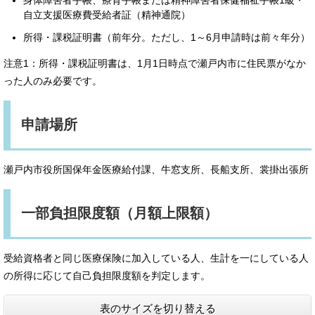
身体障害者手帳、療育手帳または精神障害者保健福祉手帳1級・
自立支援医療費受給者証（精神通院）
所得・課税証明書（前年分。ただし、1～6月申請時は前々年分）
注意1：所得・課税証明書は、1月1日時点で瀬戸内市に住民票がなか
った人のみ必要です。
申請場所
瀬戸内市役所国保年金医療給付課、牛窓支所、長船支所、裳掛出張所
一部負担限度額（月額上限額）
受給資格者と同じ医療保険に加入している人、生計を一にしている人
の所得に応じて自己負担限度額を判定します。
表のサイズを切り替える