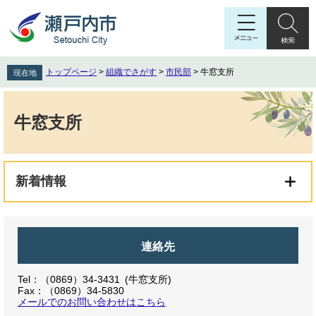
ペ
メ
ー
ニ
ジ
ュ
の
ー
先
を
トップページ
>
組織でさがす
>
市民部
>
牛窓支所
現在地
頭
飛
で
ば
本
す
し
文
牛窓支所
。
て
本
文
へ
新着情報
連絡先
Tel：（0869）34-3431
牛窓支所
Fax：（0869）34-5830
メールでのお問い合わせはこちら