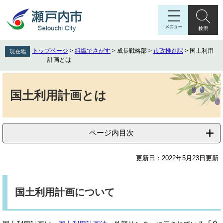
ペ
メ
ー
ニ
ジ
ュ
の
ー
先
を
トップページ
>
組織でさがす
>
成長戦略部
>
市政推進課
>
国土利用
現在地
頭
飛
計画とは
で
ば
す
し
本
。
て
文
国土利用計画とは
本
文
へ
ページ内目次
更新日：2022年5月23日更新
国土利用計画について