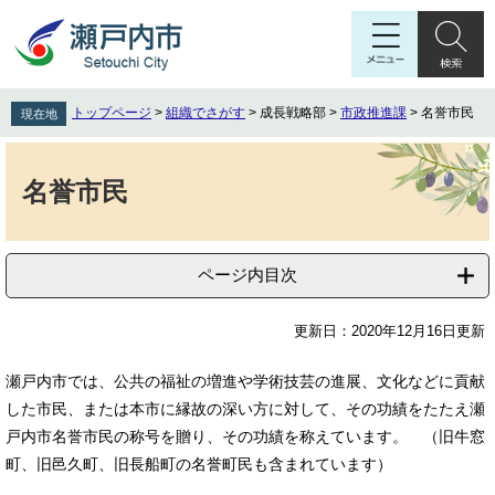
ペ
メ
ー
ニ
ジ
ュ
の
ー
先
を
トップページ
>
組織でさがす
>
成長戦略部
>
市政推進課
>
名誉市民
現在地
頭
飛
で
ば
本
す
し
文
名誉市民
。
て
本
文
へ
ページ内目次
更新日：2020年12月16日更新
瀬戸内市では、公共の福祉の増進や学術技芸の進展、文化などに貢献
した市民、または本市に縁故の深い方に対して、その功績をたたえ瀬
戸内市名誉市民の称号を贈り、その功績を称えています。 （旧牛窓
町、旧邑久町、旧長船町の名誉町民も含まれています）