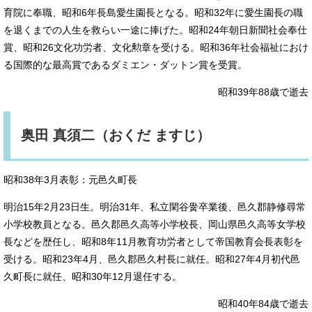
育院に奉職、昭和6年長島愛生園長となる。昭和32年に愛生園長の職
を退くまでの人生を救らい一途に捧げた。昭和24年朝日新聞社会奉仕
賞、昭和26文化功労者、文化勲章を受ける。昭和36年社会福祉におけ
る国際的な最高賞であるダミエン・ダットン賞を受賞。
昭和39年88歳で逝去
奥田 真須二（おくだ ますじ）
昭和38年3月表彰：元邑久町長
明治15年2月23日生。明治31年、私立閑谷黌卒業後、邑久郡静修尋常
小学校教員となる。邑久郡邑久高等小学校長、岡山県邑久高等女学校
長などを歴任し、昭和8年11月教育功労者として帝国教育会長表彰を
受ける。昭和23年4月、邑久郡邑久村長に就任。昭和27年4月初代邑
久町長に就任、昭和30年12月退任する。
昭和40年84歳で逝去