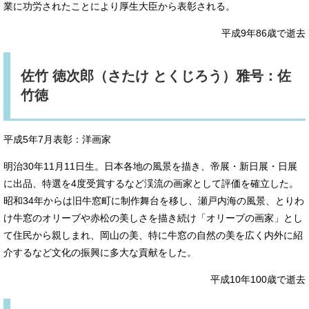
業に功労されたことにより厚生大臣から表彰される。
平成9年86歳で逝去
佐竹 徳次郎（さたけ とくじろう）雅号：佐
竹徳
平成5年7月表彰：洋画家
明治30年11月11日生。日本各地の風景を描き、帝展・新日展・日展
に出品、特選を4度受賞するなど渓流の画家として評価を確立した。
昭和34年からは旧牛窓町に制作舞台を移し、瀬戸内海の風景、とりわ
け牛窓のオリーブや赤松の美しさを描き続け「オリーブの画家」とし
て住民から親しまれ、岡山の美、特に牛窓の自然の美を広く内外に紹
介するなど文化の振興に多大な貢献をした。
平成10年100歳で逝去