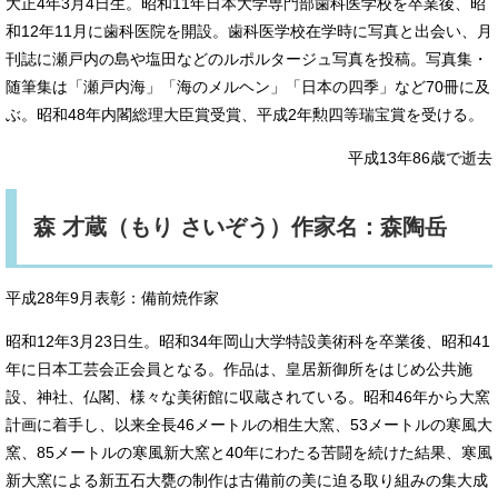
大正4年3月4日生。昭和11年日本大学専門部歯科医学校を卒業後、昭
和12年11月に歯科医院を開設。歯科医学校在学時に写真と出会い、月
刊誌に瀬戸内の島や塩田などのルポルタージュ写真を投稿。写真集・
随筆集は「瀬戸内海」「海のメルヘン」「日本の四季」など70冊に及
ぶ。昭和48年内閣総理大臣賞受賞、平成2年勲四等瑞宝賞を受ける。
平成13年86歳で逝去
森 才蔵（もり さいぞう）作家名：森陶岳
平成28年9月表彰：備前焼作家
昭和12年3月23日生。昭和34年岡山大学特設美術科を卒業後、昭和41
年に日本工芸会正会員となる。作品は、皇居新御所をはじめ公共施
設、神社、仏閣、様々な美術館に収蔵されている。昭和46年から大窯
計画に着手し、以来全長46メートルの相生大窯、53メートルの寒風大
窯、85メートルの寒風新大窯と40年にわたる苦闘を続けた結果、寒風
新大窯による新五石大甕の制作は古備前の美に迫る取り組みの集大成