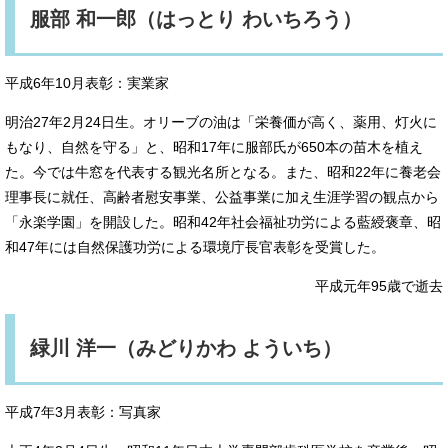
服部 和一郎（はっとり わいちろう）
平成6年10月表彰：実業家
明治27年2月24日生。オリーブの油は「栄養価が高く、薬用、灯火に
もなり、自然を守る」と、昭和17年に服部氏が650本の苗木を植え
た。今では牛窓を代表する観光名所となる。また、昭和22年に養老会
理事長に就任、高齢者慰安事業、公益事業に加え生涯学習の観点から
「永楽学園」を開設した。昭和42年社会福祉功労による藍綬褒章、昭
和47年には自然保護功労による環境庁長官表彰を受賞した。
平成元年95歳で逝去
緑川 洋一（みどりかわ よういち）
平成7年3月表彰：写真家