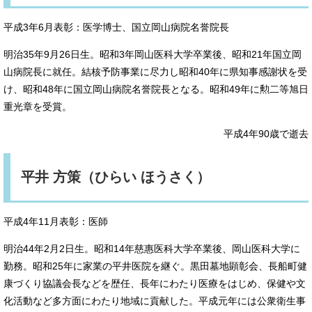
平成3年6月表彰：医学博士、国立岡山病院名誉院長
明治35年9月26日生。昭和3年岡山医科大学卒業後、昭和21年国立岡
山病院長に就任。結核予防事業に尽力し昭和40年に県知事感謝状を受
け、昭和48年に国立岡山病院名誉院長となる。昭和49年に勲二等旭日
重光章を受賞。
平成4年90歳で逝去
平井 方策（ひらい ほうさく）
平成4年11月表彰：医師
明治44年2月2日生。昭和14年慈惠医科大学卒業後、岡山医科大学に
勤務。昭和25年に家業の平井医院を継ぐ。黒田墓地顕彰会、長船町健
康づくり協議会長などを歴任、長年にわたり医療をはじめ、保健や文
化活動など多方面にわたり地域に貢献した。平成元年には公衆衛生事