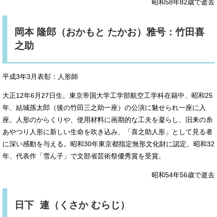
昭和58年82歳で逝去
岡本 隆郎（おかもと たかお）雅号：竹田喜
之助
平成3年3月表彰：人形師
大正12年6月27日生。東京帝国大学工学部航空工学科在籍中、昭和25
年、結城孫太郎（後の竹田三之助一座）の公演に魅せられ一座に入
座。人形のからくりや、使用材料に画期的な工夫を凝らし、旧来の糸
あやつり人形に新しい生命を吹き込み、「喜之助人形」として見る者
に深い感動を与える。昭和30年東京都指定無形文化財に認定。昭和32
年、代表作「雪ん子」で文部省芸術祭優秀賞を受賞。
昭和54年56歳で逝去
日下 連（くさか むらじ）