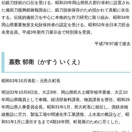
伝鍛刀技術の口伝を受ける。昭和20年岡山県邑久郡行幸村に設置され
た備前刀復興鍛錬報国会に、鍛刀技術保存のため招かれて長船に在住
する。伝統的備前刀を中心に本格的な作刀研究に取り組み、昭和34年
岡山県重要無形文化財保持者の認定を受ける。昭和52年全日本刀匠会
名誉会員。平成3年新作刀展示会で特別賞を受賞。
平成7年97歳で逝去
嘉数 郁衛（かすう いくえ）
昭和53年10月表彰：元邑久町長
明治32年10月8日生。大正8年、岡山県邑久土曜学校卒業後、大正10
年岡山県職員として奉職。経済部食料課長、物資課長を歴任。昭和26
年岡山県人事委員会長。昭和31年1月、邑久町長に就任し、国鉄赤穂
線敷設に尽力、製塩工場や関連化学工業誘致、上水道の敷設など、昭
和51年1月に退任するまで4期16年間、町発展のために尽くした。