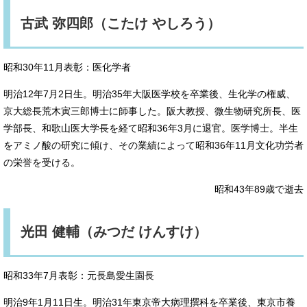
古武 弥四郎（こたけ やしろう）
昭和30年11月表彰：医化学者
明治12年7月2日生。明治35年大阪医学校を卒業後、生化学の権威、
京大総長荒木寅三郎博士に師事した。阪大教授、微生物研究所長、医
学部長、和歌山医大学長を経て昭和36年3月に退官。医学博士。半生
をアミノ酸の研究に傾け、その業績によって昭和36年11月文化功労者
の栄誉を受ける。
昭和43年89歳で逝去
光田 健輔（みつだ けんすけ）
昭和33年7月表彰：元長島愛生園長
明治9年1月11日生。明治31年東京帝大病理撰科を卒業後、東京市養