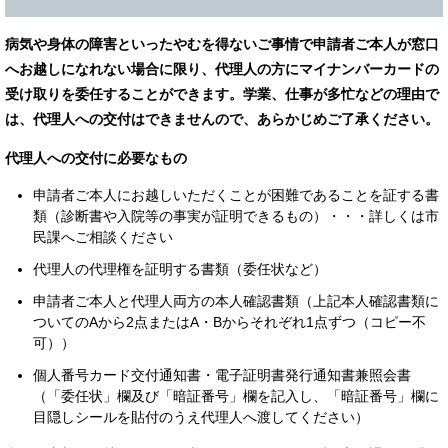
病気や身体の障害といったやむを得ないご事情で申請者ご本人が窓口
へお越しになれない場合に限り、代理人の方にマイナンバーカードの
受け取りを委任することができます。学業、仕事が多忙などの理由で
は、代理人への交付はできませんので、あらかじめご了承ください。
代理人への交付に必要なもの
申請者ご本人にお越しいただくことが困難であることを証する書
類（診断書や入院等の事実が証明できるもの）・・・詳しくは市
民課へご相談ください
代理人の代理権を証明する書類（委任状など）
申請者ご本人と代理人両方の本人確認書類（上記本人確認書類に
ついてのAから2点またはA・Bからそれぞれ1点ずつ（コピー不
可））
個人番号カード交付通知書・電子証明書発行通知書兼照会書
（「委任状」欄及び「暗証番号」欄を記入し、「暗証番号」欄に
目隠しシールを貼付のうえ代理人へ渡してください）