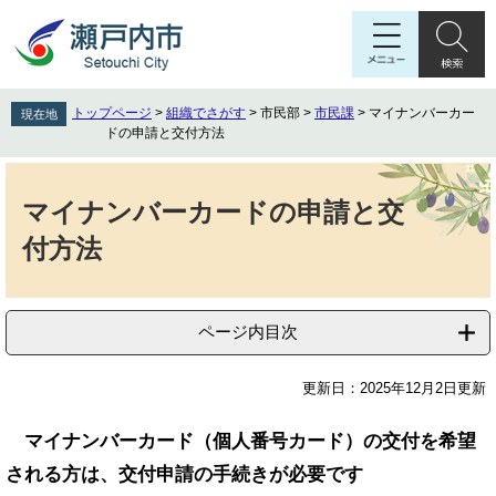
ペ
メ
ー
ニ
ジ
ュ
の
ー
先
を
トップページ
>
組織でさがす
>
市民部
>
市民課
>
マイナンバーカー
現在地
頭
飛
ドの申請と交付方法
で
ば
す
し
本
。
て
文
マイナンバーカードの申請と交
本
付方法
文
へ
ページ内目次
更新日：2025年12月2日更新
マイナン
バー
カード（個人番号カード）の交付を希望
される方は、交付申請の手続きが必要です