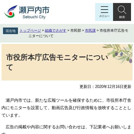
ペ
メ
ー
ニ
ジ
ュ
の
ー
先
を
トップページ
>
組織でさがす
>
市民部
>
市民課
>
市役所本庁広告モ
現在地
頭
飛
ニターについて
で
ば
す
し
本
。
て
文
市役所本庁広告モニターについ
本
て
文
へ
更新日：2020年12月16日更新
瀬戸内市では、新たな広報ツールを確保するために、市役所本庁舎
内にモニターを設置して、動画広告及び行政情報を放映することとし
ています。
広告の掲載や内容に関するお問い合わせは、下記業者へお願いしま