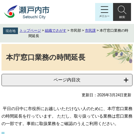
ペ
メ
ー
ニ
ジ
ュ
の
ー
先
を
トップページ
>
組織でさがす
>
市民部
>
市民課
>
本庁窓口業務の時
現在地
頭
飛
間延長
で
ば
す
し
本
。
て
文
本庁窓口業務の時間延長
本
文
へ
ページ内目次
更新日：2026年3月24日更新
平日の日中に市役所にお越しいただけない人のために、本庁窓口業務
の時間延長を行っています。 ただし、取り扱っている業務は窓口業務
の一部です。事前に取扱業務をご確認のうえご利用ください。