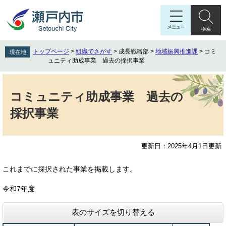
ペ
メ
ー
ニ
ジ
ュ
の
ー
先
を
トップページ
>
組織でさがす
>
成長戦略部
>
地域振興推進課
>
コミ
現在地
頭
飛
ュニティ助成事業 過去の採択事業
で
ば
す
し
本
。
て
文
コミュニティ助成事業 過去の
本
採択事業
文
へ
更新日：2025年4月1日更新
これまでに採択された事業を掲載します。
令和7年度
表のサイズを切り替える