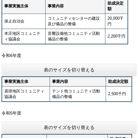
助成決定
事業実施主体
事業内容
額
コミュニティセンターの建設
20,000千
保止自治会
及び備品の整備
円
本庄地区コミュニテ
音響設備他コミュニティ活動
2,200千円
ィ協議会
備品の整備
令和6年度
表のサイズを切り替える
事業実施主体
事業内容
助成決定額
裳掛地区コミュニティ
テント他コミュニティ活動
2,500千円
協議会
備品の整備
令和5年度
表のサイズを切り替える