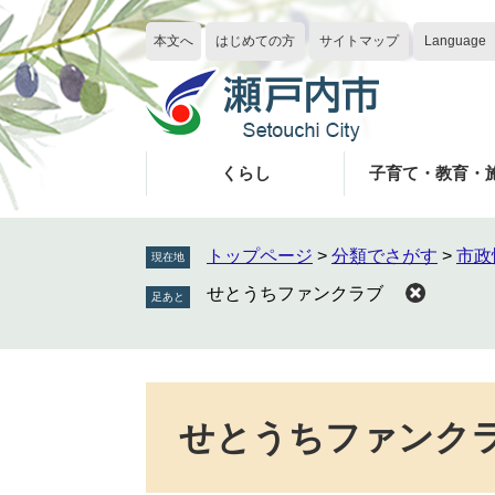
ペ
メ
ー
ニ
本文へ
はじめての方
サイトマップ
Language
ジ
ュ
の
ー
先
を
頭
飛
で
ば
くらし
子育て・教育・
す
し
。
て
本
トップページ
>
分類でさがす
>
市政
現在地
文
せとうちファンクラブ
へ
本
文
せとうちファンク