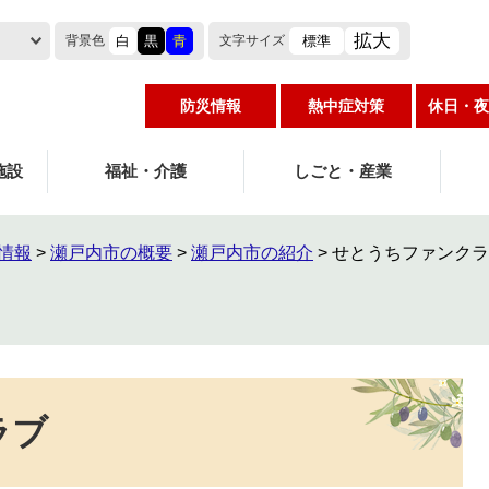
拡大
白
黒
青
標準
背景色
文字
サイズ
防災情報
熱中症対策
休日・夜
施設
福祉・介護
しごと・産業
情報
>
瀬戸内市の概要
>
瀬戸内市の紹介
>
せとうちファンクラ
ラブ