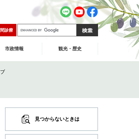
G
間診療
o
o
g
市政情報
観光・歴史
l
e
カ
ブ
ス
タ
ム
検
索
見つからないときは