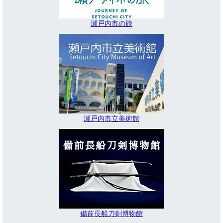
瀬戸内市の旅
瀬戸内市立美術館
備前長船刀剣博物館