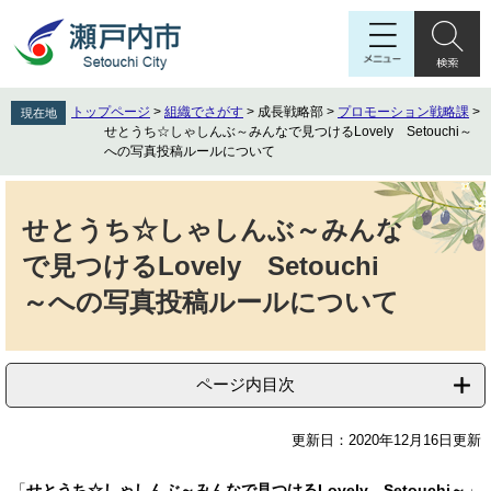
ペ
メ
ー
ニ
ジ
ュ
の
ー
先
を
トップページ
>
組織でさがす
>
成長戦略部
>
プロモーション戦略課
>
現在地
頭
飛
せとうち☆しゃしんぶ～みんなで見つけるLovely Setouchi～
で
ば
への写真投稿ルールについて
す
し
本
。
て
文
本
せとうち☆しゃしんぶ～みんな
文
で見つけるLovely Setouchi
へ
～への写真投稿ルールについて
ページ内目次
更新日：2020年12月16日更新
「
せとうち☆しゃしんぶ～みんなで見つけるLovely Setouchi～
」