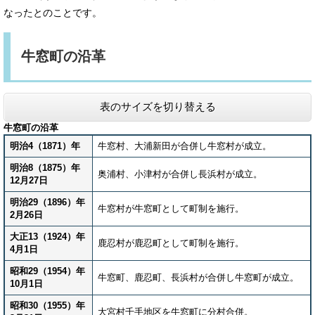
なったとのことです。
牛窓町の沿革
表のサイズを切り替える
牛窓町の沿革
明治4（1871）年
牛窓村、大浦新田が合併し牛窓村が成立。
明治8（1875）年
奥浦村、小津村が合併し長浜村が成立。
12月27日
明治29（1896）年
牛窓村が牛窓町として町制を施行。
2月26日
大正13（1924）年
鹿忍村が鹿忍町として町制を施行。
4月1日
昭和29（1954）年
牛窓町、鹿忍町、長浜村が合併し牛窓町が成立。
10月1日
昭和30（1955）年
大宮村千手地区を牛窓町に分村合併。