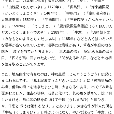
「牛窓」は、万葉集に登場する古い地名です。しかし、「牛間戸」
（『山槐記（さんかいき）』1179年）、「卯島津」（『海東諸国記
（かいとうしょこくき）』1467年）、「宇嶋門」 （『室町幕府奉行
人連署奉書』1552年）、「宇志間門」（『三藐院記（さんみゃくいん
き）』1592年）、「うしまと」（『鹿苑院殿厳島詣記（ろくおんいん
どのいつくしまもうでのき）』1389年）、 「牛窓」（『源頼朝下文
（みなもとのよりともくだしぶみ）』1185年）などと古くはいろいろ
な漢字が当てられています。漢字には意味があり、筆者が牛窓の地を
踏み、 漢字を当てたと考えると、「東の島の港」「家がある島の出入
口」「四方が島に囲まれたあいだ」「関がある出入口」などと土地柄
を読み取ることができます。
また、地名由来で有名なのは、神功皇后（じんぐうこうごう）伝説に
まつわる話です。『風土記逸文（ふどきいつぶん）』に「神功皇后の
み舟、備前の海上を過ぎたまひし時、大きなる牛あり、 出でてみ舟を
覆さむとしき、住吉の明神、老翁と化りて、其の角を以ちて、投げ倒
したまひき、故に其の処を名づけて牛轉（うしまろひ）と曰ひき、
今、牛窓と 云うは訛れるなり。」とあります。大きな牛が転んだ所を
「牛転（うしまろび）」と呼ぶようになり、やがて訛って「牛窓」に