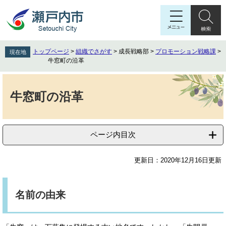
ペ
メ
ー
ニ
ジ
ュ
の
ー
先
を
トップページ
>
組織でさがす
>
成長戦略部
>
プロモーション戦略課
>
現在地
頭
飛
牛窓町の沿革
で
ば
す
し
本
。
て
文
牛窓町の沿革
本
文
へ
ページ内目次
更新日：2020年12月16日更新
名前の由来