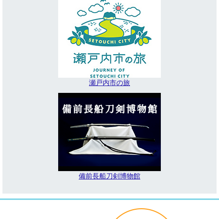
瀬戸内市の旅
備前長船刀剣博物館