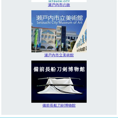
瀬戸内市の旅
瀬戸内市立美術館
備前長船刀剣博物館