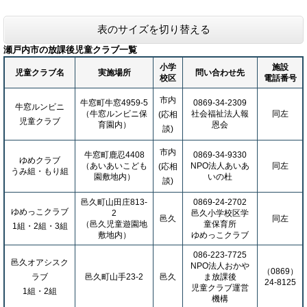
表のサイズを切り替える
瀬戸内市の放課後児童クラブ一覧
小学
施設
児童クラブ名
実施場所
問い合わせ先
校区
電話番号
市内
牛窓町牛窓4959-5
0869-34-2309
牛窓ルンビニ
（牛窓ルンビニ保
社会福祉法人報
同左
(応相
児童クラブ
育園内）
恩会
談)
市内
牛窓町鹿忍4408
0869-34-9330
ゆめクラブ
（あいあいこども
NPO法人あいあ
同左
(応相
うみ組・もり組
園敷地内）
いの杜
談)
邑久町山田庄813-
0869-24-2702
ゆめっこクラブ
2
邑久小学校区学
邑久
同左
（邑久児童遊園地
童保育所
1組・2組・3組
敷地内）
ゆめっこクラブ
086-223-7725
邑久オアシスク
NPO法人おかや
（0869）
ラブ
邑久町山手23-2
邑久
ま放課後
24-8125
児童クラブ運営
1組・2組
機構