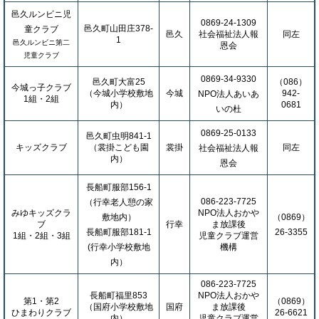
邑久ルンビニ児
0869-24-1309
邑久町山田庄378-
童クラブ
邑久
社会福祉法人報
同左
1
邑久ルンビニ第二
恩会
児童クラブ
0869-34-9330
邑久町大富25
（086）
今城っ子クラブ
（今城小学校敷地
今城
942-
NPO法人あいあ
1組・2組
内）
0681
いの杜
0869-25-0133
邑久町虫明841-1
キッズクラブ
（裳掛こども園
裳掛
同左
社会福祉法人報
内）
恩会
長船町服部156-1
086-223-7725
（行幸老人憩の家
みゆキッズクラ
NPO法人おかや
敷地内）
（0869）
ブ
行幸
ま放課後
長船町服部181-1
26-3355
1組・2組・3組
児童クラブ運営
(行幸小学校敷地
機構
内）
086-223-7725
長船町福里853
NPO法人おかや
第1・第2
（0869）
（国府小学校敷地
国府
ま放課後
ひまわりクラブ
26-6621
内）
児童クラブ運営