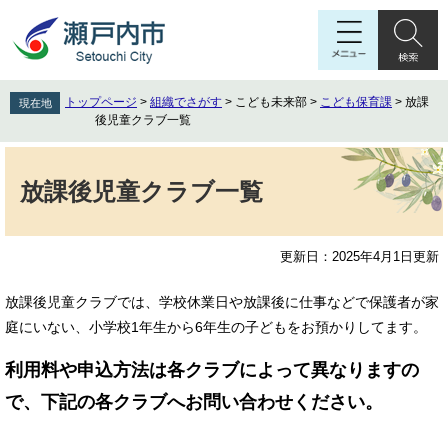
ペ
メ
ー
ニ
ジ
ュ
の
ー
先
を
トップページ
>
組織でさがす
>
こども未来部
>
こども保育課
>
放課
現在地
頭
飛
後児童クラブ一覧
で
ば
す
し
本
。
て
文
放課後児童クラブ一覧
本
文
へ
更新日：2025年4月1日更新
放課後児童クラブでは、学校休業日や放課後に仕事などで保護者が家
庭にいない、小学校1年生から6年生の子どもをお預かりしてます。
利用料や申込方法は各クラブによって異なりますの
で、下記の各クラブへお問い合わせください。