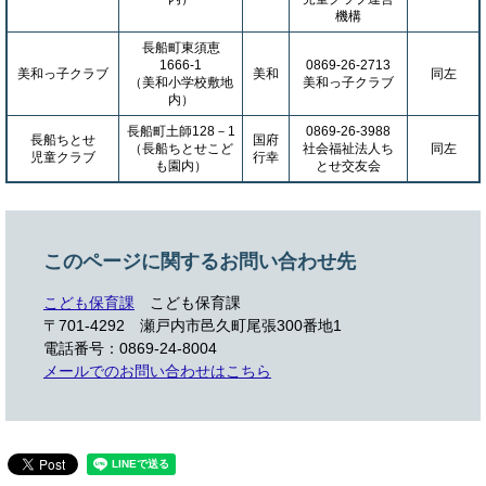
機構
長船町東須恵
1666-1
0869-26-2713
美和っ子クラブ
美和
同左
（美和小学校敷地
美和っ子クラブ
内）
長船町土師128－1
0869-26-3988
長船ちとせ
国府
（長船ちとせこど
社会福祉法人ち
同左
児童クラブ
行幸
も園内）
とせ交友会
このページに関するお問い合わせ先
こども保育課
こども保育課
〒701-4292
瀬戸内市邑久町尾張300番地1
電話番号：0869-24-8004
メールでのお問い合わせはこちら