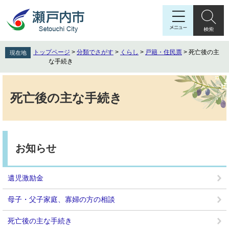
ペ
メ
ー
ニ
ジ
ュ
の
ー
先
を
トップページ
>
分類でさがす
>
くらし
>
戸籍・住民票
>
死亡後の主
現在地
頭
飛
な手続き
で
ば
す
し
本
。
て
文
死亡後の主な手続き
本
文
へ
お知らせ
遺児激励金
母子・父子家庭、寡婦の方の相談
死亡後の主な手続き