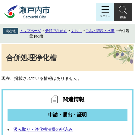
ペ
メ
ー
ニ
ジ
ュ
の
ー
先
を
トップページ
>
分類でさがす
>
くらし
>
ごみ・環境・水道
>
合併処
現在地
頭
飛
理浄化槽
で
ば
す
し
本
。
て
文
合併処理浄化槽
本
文
へ
現在、掲載されている情報はありません。
関連情報
申請・届出・証明
汲み取り・浄化槽清掃の申込み