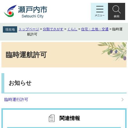
ペ
メ
ー
ニ
ジ
ュ
の
ー
先
を
トップページ
>
分類でさがす
>
くらし
>
住宅・土地・交通
>
臨時運
現在地
頭
飛
航許可
で
ば
す
し
本
。
て
文
臨時運航許可
本
文
へ
お知らせ
臨時運行許可
関連情報