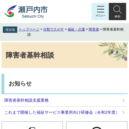
ペ
メ
ー
ニ
ジ
ュ
の
ー
先
を
トップページ
>
分類でさがす
>
福祉・介護
>
障害者
>
障害者基幹相
現在地
頭
飛
談
で
ば
す
し
本
。
て
文
障害者基幹相談
本
文
へ
お知らせ
障害者基幹相談支援業務
これまで開催した福祉サービス事業所向け研修会（令和2年度）