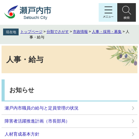
ペ
メ
ー
ニ
ジ
ュ
の
ー
先
を
トップページ
>
分類でさがす
>
市政情報
>
人事・採用・募集
>
人
現在地
頭
飛
事・給与
で
ば
す
し
本
。
て
文
人事・給与
本
文
へ
お知らせ
瀬戸内市職員の給与と定員管理の状況
障害者活躍推進計画（市長部局）
人材育成基本方針