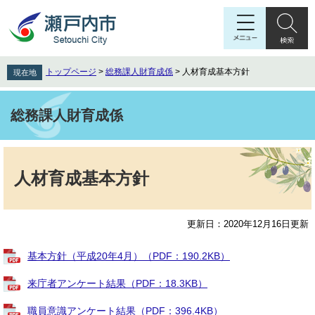
ペ
メ
ー
ニ
ジ
ュ
の
ー
先
を
トップページ
>
総務課人財育成係
>
人材育成基本方針
現在地
頭
飛
で
ば
す
し
総務課人財育成係
。
て
本
本
文
文
へ
人材育成基本方針
更新日：2020年12月16日更新
基本方針（平成20年4月）（PDF：190.2KB）
来庁者アンケート結果（PDF：18.3KB）
職員意識アンケート結果（PDF：396.4KB）