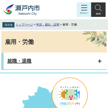
ペ
メ
ー
ニ
ジ
ュ
の
ー
先
を
トップページ
>
申請・届出・証明
>
雇用・労働
現在地
頭
飛
で
ば
本
す
し
文
雇用・労働
。
て
本
文
へ
就職・退職