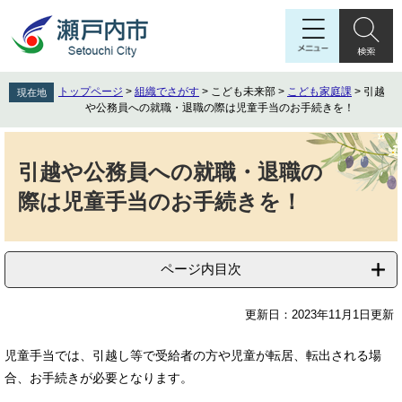
ペ
メ
ー
ニ
ジ
ュ
の
ー
先
を
トップページ
>
組織でさがす
>
こども未来部
>
こども家庭課
>
引越
現在地
頭
飛
や公務員への就職・退職の際は児童手当のお手続きを！
で
ば
す
し
本
。
て
文
引越や公務員への就職・退職の
本
際は児童手当のお手続きを！
文
へ
ページ内目次
更新日：2023年11月1日更新
児童手当では、引越し等で受給者の方や児童が転居、転出される場
合、お手続きが必要となります。