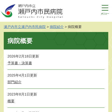
ペ
メ
ー
ニ
ジ
ュ
の
ー
先
を
瀬戸内市立瀬戸内市民病院
>
病院紹介
>
病院概要
頭
飛
で
ば
本
す
し
病院概要
文
。
て
本
文
2026年2月18日更新
へ
予算書・決算書
2025年4月1日更新
部門紹介
2023年8月1日更新
概要