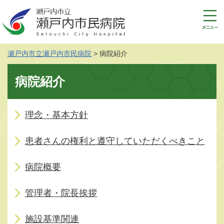
ペ
メ
ー
ニ
ジ
ュ
の
ー
先
を
瀬戸内市立瀬戸内市民病院
>
病院紹介
頭
飛
で
ば
本
す
し
病院紹介
文
。
て
本
文
理念・基本方針
へ
患者さんの権利と遵守していただくべきこと
病院概要
管理者・院長挨拶
施設基準関連